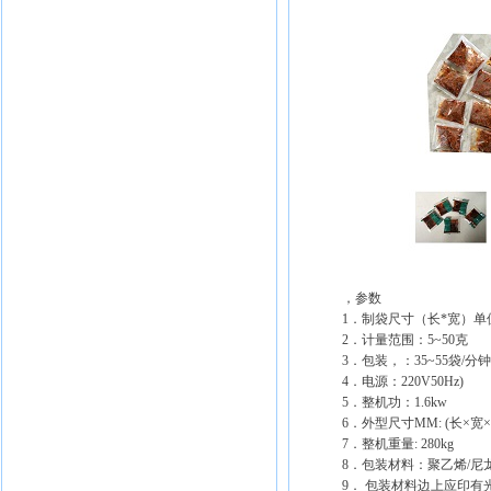
，参数
1．制袋尺寸（长*宽）单位MM
2．计量范围：5~50克
3．包装，：35~55袋/分钟
4．电源：220V50Hz)
5．整机功：1.6kw
6．外型尺寸MM: (长×宽×高)
7．整机重量: 280kg
8．包装材料：聚乙烯/尼
9． 包装材料边上应印有